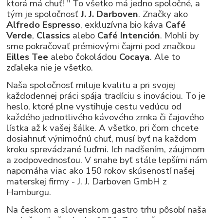
ktorá má chuť! " To všetko má jedno spoločné, a
tým je spoločnosť
J. J. Darboven
. Značky ako
Alfredo Espresso
, exkluzívna bio káva
Café
Verde
,
Classics
alebo
Café Intención
. Mohli by
sme pokračovať prémiovými čajmi pod značkou
Eilles Tee
alebo čokoládou
Cocaya
. Ale to
zďaleka nie je všetko.
Naša spoločnosť miluje kvalitu a pri svojej
každodennej práci spája tradíciu s inováciou. To je
heslo, ktoré plne vystihuje cestu vedúcu od
každého jednotlivého kávového zrnka či čajového
lístka až k vašej šálke. A všetko, pri čom chcete
dosiahnuť výnimočnú chuť, musí byť na každom
kroku sprevádzané ľuďmi. Ich nadšením, záujmom
a zodpovednosťou. V snahe byť stále lepšími nám
napomáha viac ako 150 rokov skúseností našej
materskej firmy - J. J. Darboven GmbH z
Hamburgu.
Na českom a slovenskom gastro trhu pôsobí naša