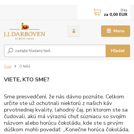
0
ks
za
0,00 EUR
Menu
Hľadať
Úvod
O NÁS
VIETE, KTO SME?
Sme presvedčení, že nás dávno poznáte. Celkom
určite ste už ochutnali niektorú z našich káv
prvotriednej kvality, lahodný čaj, pri ktorom ste sa
čudovali, akú má výraznú chuť súzniacu so svojím
názvom alebo horúcu čokoládu, kde ste s prvým
dúškom mohli povedať: „Konečne horúca čokoláda,