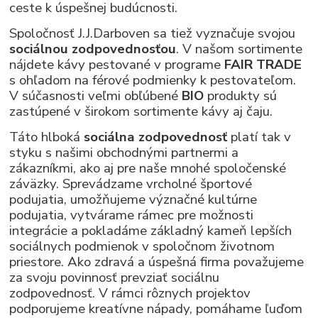
ceste k úspešnej budúcnosti.
Spoločnosť J.J.Darboven sa tiež vyznačuje svojou
sociálnou zodpovednosťou
. V našom sortimente
nájdete kávy pestované v programe
FAIR TRADE
s ohľadom na férové ​​podmienky k pestovateľom.
V súčasnosti veľmi obľúbené
BIO
produkty sú
zastúpené v širokom sortimente kávy aj čaju.
Táto hlboká
sociálna zodpovednosť
platí tak v
styku s našimi obchodnými partnermi a
zákazníkmi, ako aj pre naše mnohé spoločenské
záväzky. Sprevádzame vrcholné športové
podujatia, umožňujeme význačné kultúrne
podujatia, vytvárame rámec pre možnosti
integrácie a pokladáme základný kameň lepších
sociálnych podmienok v spoločnom životnom
priestore. Ako zdravá a úspešná firma považujeme
za svoju povinnosť prevziať sociálnu
zodpovednosť. V rámci rôznych projektov
podporujeme kreatívne nápady, pomáhame ľuďom