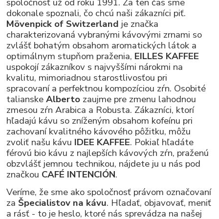
spoločnosť už od roku 1991. Za ten čas sme
dokonale spoznali, čo chcú naši zákazníci piť.
Mövenpick of Switzerland
je značka
charakterizovaná vybranými kávovými zrnami so
zvlášť bohatým obsahom aromatických látok a
optimálnym stupňom praženia,
EILLES KAFFEE
uspokojí zákazníkov s najvyššími nárokmi na
kvalitu, mimoriadnou starostlivosťou pri
spracovaní a perfektnou kompozíciou zŕn. Osobité
talianske
Alberto
zaujme pre zmenu lahodnou
zmesou zŕn Arabica a Robusta. Zákazníci, ktorí
hľadajú kávu so zníženým obsahom kofeínu pri
zachovaní kvalitného kávového pôžitku, môžu
zvoliť našu kávu
IDEE KAFFEE
. Pokiaľ hľadáte
férovú bio kávu z najlepších kávových zŕn, praženú
obzvlášť jemnou technikou, nájdete ju u nás pod
značkou
CAFÉ INTENCIÓN
.
Veríme, že sme ako spoločnosť právom označovaní
za
Špecialistov na kávu
. Hľadať, objavovať, meniť
a rásť - to je heslo, ktoré nás sprevádza na našej