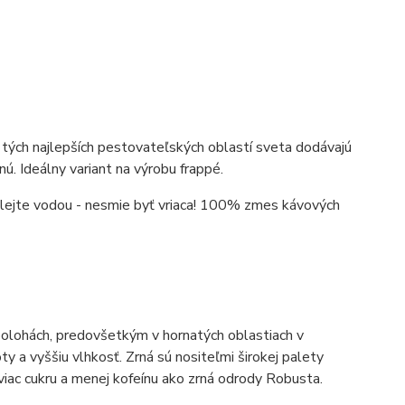
 tých najlepších pestovateľských oblastí sveta dodávajú
ú. Ideálny variant na výrobu frappé.
relejte vodou - nesmie byť vriaca! 100% zmes kávových
h polohách, predovšetkým v hornatých oblastiach v
y a vyššiu vlhkosť. Zrná sú nositeľmi širokej palety
viac cukru a menej kofeínu ako zrná odrody Robusta.