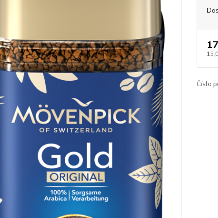
Dos
17
15,
Číslo p