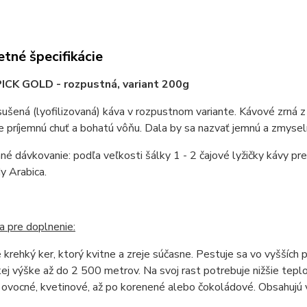
tné špecifikácie
CK GOLD - rozpustná, variant 200g
šená (lyofilizovaná) káva v rozpustnom variante. Kávové zrná z
e príjemnú chuť a bohatú vôňu. Dala by sa nazvať jemnú a zmyseln
é dávkovanie: podľa veľkosti šálky 1 - 2 čajové lyžičky kávy p
y Arabica.
 pre doplnenie:
e krehký ker, ktorý kvitne a zreje súčasne. Pestuje sa vo vyššíc
j výške až do 2 500 metrov. Na svoj rast potrebuje nižšie teplot
z ovocné, kvetinové, až po korenené alebo čokoládové. Obsahujú 