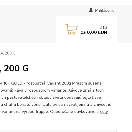
Prihlásenie
0
ks
za
0,00 EUR
A, 200 G
 200 G
ICK GOLD - rozpustná, variant 200g Mrazom sušená
lizovaná) káva v rozpustnom variante. Kávové zrná z tých
ších pestovateľských oblastí sveta dodávajú tejto káve
nú chuť a bohatú vôňu. Dala by sa nazvať jemnú a zmyselnú.
y variant na výrobu frappé. Odporúčané dávkovanie:...
celý