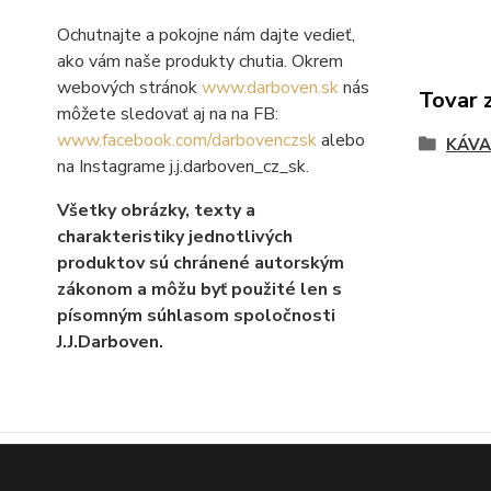
Ochutnajte a pokojne nám dajte vedieť,
ako vám naše produkty chutia. Okrem
webových stránok
www.darboven.sk
nás
Tovar 
môžete sledovať aj na na FB:
www.facebook.com/darbovenczsk
alebo
KÁVA 
na Instagrame j.j.darboven_cz_sk.
Všetky obrázky, texty a
charakteristiky jednotlivých
produktov sú chránené autorským
zákonom a môžu byť použité len s
písomným súhlasom spoločnosti
J.J.Darboven.