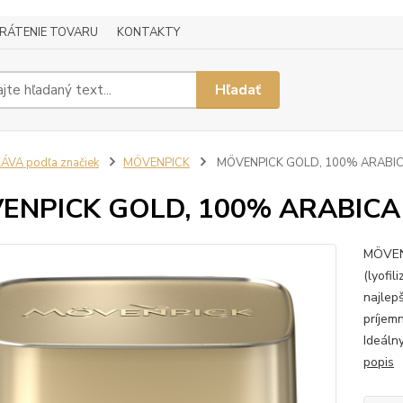
RÁTENIE TOVARU
KONTAKTY
Hľadať
ÁVA podľa značiek
MÖVENPICK
MÖVENPICK GOLD, 100% ARABIC
ENPICK GOLD, 100% ARABICA,
MÖVENP
(lyofi
najlep
príjem
Ideáln
popis