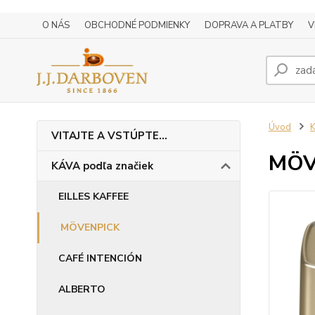
O NÁS
OBCHODNÉ PODMIENKY
DOPRAVA A PLATBY
V
Úvod
K
VITAJTE A VSTÚPTE...
MÖV
KÁVA podľa značiek
EILLES KAFFEE
MÖVENPICK
CAFÉ INTENCIÓN
ALBERTO