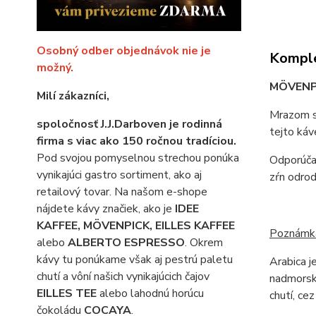
Osobný odber objednávok nie je
Komple
možný.
MÖVENPI
Milí zákazníci,
Mrazom su
spoločnosť J.J.Darboven je rodinná
tejto káv
firma s viac ako 150 ročnou tradíciou.
Pod svojou pomyselnou strechou ponúka
Odporúčan
vynikajúci gastro sortiment, ako aj
zŕn odrod
retailový tovar. Na našom e-shope
nájdete kávy značiek, ako je
IDEE
KAFFEE, MÖVENPICK, EILLES KAFFEE
Poznámka
alebo
ALBERTO ESPRESSO
. Okrem
kávy tu ponúkame však aj pestrú paletu
Arabica j
chutí a vôní našich vynikajúcich čajov
nadmorske
EILLES TEE
alebo lahodnú horúcu
chutí, ce
čokoládu
COCAYA
.