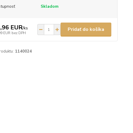
tupnosť
Skladom
,96 EUR
/
ks
Pridať do košíka
09 EUR
bez DPH
roduktu:
1140024