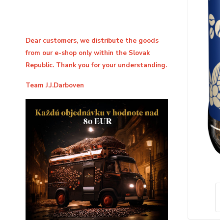
Dear customers, we distribute the goods
from our e-shop only within the Slovak
Republic. Thank you for your understanding.
Team J.J.Darboven