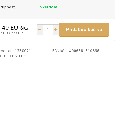
tupnosť
Skladom
,40 EUR
/
KS
Pridať do košíka
26 EUR
bez DPH
roduktu:
1230021
EAN kód:
4006581510866
a:
EILLES TEE