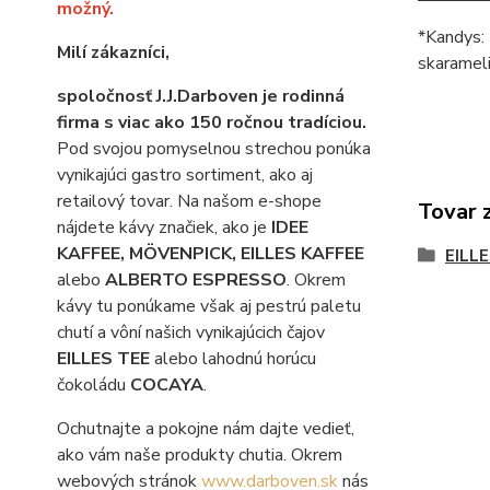
možný.
*Kandys: 
Milí zákazníci,
skaramel
spoločnosť J.J.Darboven je rodinná
firma s viac ako 150 ročnou tradíciou.
Pod svojou pomyselnou strechou ponúka
vynikajúci gastro sortiment, ako aj
retailový tovar. Na našom e-shope
Tovar 
nájdete kávy značiek, ako je
IDEE
KAFFEE, MÖVENPICK, EILLES KAFFEE
EILLE
alebo
ALBERTO ESPRESSO
. Okrem
kávy tu ponúkame však aj pestrú paletu
chutí a vôní našich vynikajúcich čajov
EILLES TEE
alebo lahodnú horúcu
čokoládu
COCAYA
.
Ochutnajte a pokojne nám dajte vedieť,
ako vám naše produkty chutia. Okrem
webových stránok
www.darboven.sk
nás