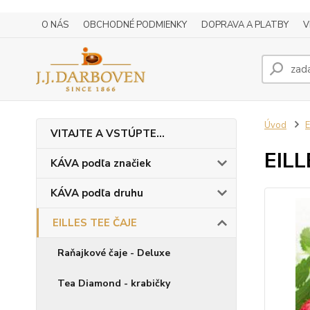
O NÁS
OBCHODNÉ PODMIENKY
DOPRAVA A PLATBY
V
Úvod
E
VITAJTE A VSTÚPTE...
EIL
KÁVA podľa značiek
KÁVA podľa druhu
EILLES TEE ČAJE
Raňajkové čaje - Deluxe
Tea Diamond - krabičky