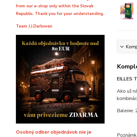
from our e-shop only within the Slovak
Republic. Thank you for your understanding.
Team J.J.Darboven
Kompl
Komple
EILLES 
Ako už ná
kombináci
Balenie: 
Osobný odber objednávok nie je
Poznámka