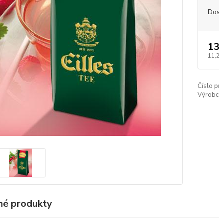
Dos
13
11,
Číslo p
Výrobc
é produkty