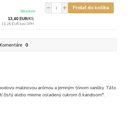
Pridať do košíka
Skladom
13,40 EUR
/
KS
11,26 EUR
bez DPH
Komentáre
0
jahodovo-malinovou arómou a jemným tónom vanilky. Táto
utí čistý alebo mierne osladený cukrom či kandisom*.