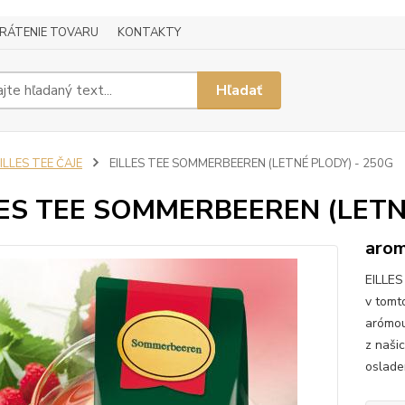
RÁTENIE TOVARU
KONTAKTY
Hľadať
ILLES TEE ČAJE
EILLES TEE SOMMERBEEREN (LETNÉ PLODY) - 250G
LES TEE SOMMERBEEREN (LETN
arom
EILLES
v tomt
arómou
z našic
oslade