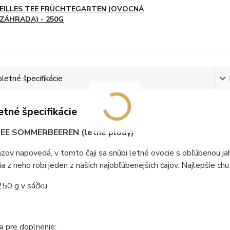
EILLES TEE FRÜCHTEGARTEN (OVOCNÁ
ZÁHRADA) - 250G
etné špecifikácie
tné špecifikácie
TEE SOMMERBEEREN (letné plody)
zov napovedá, v tomto čaji sa snúbi letné ovocie s obľúbenou 
a z neho robí jeden z našich najobľúbenejších čajov. Najlepšie ch
250 g v sáčku
 pre doplnenie: