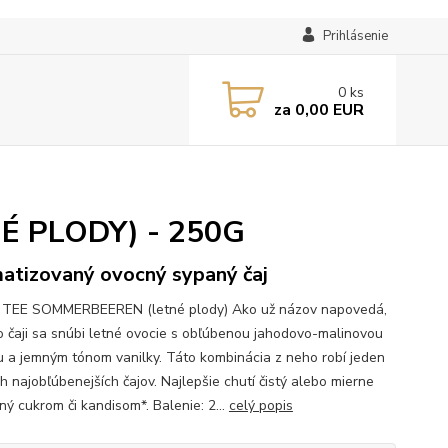
Prihlásenie
0
ks
za
0,00 EUR
É PLODY) - 250G
atizovaný ovocný sypaný čaj
 TEE SOMMERBEEREN (letné plody) Ako už názov napovedá,
o čaji sa snúbi letné ovocie s obľúbenou jahodovo-malinovou
 a jemným tónom vanilky. Táto kombinácia z neho robí jeden
h najobľúbenejších čajov. Najlepšie chutí čistý alebo mierne
ný cukrom či kandisom*. Balenie: 2...
celý popis