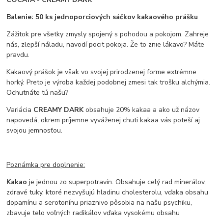
Balenie: 50 ks jednoporciových sáčkov kakaového prášku
Zážitok pre všetky zmysly spojený s pohodou a pokojom. Zahreje
nás, zlepší náladu, navodí pocit pokoja. Že to znie lákavo? Máte
pravdu.
Kakaový prášok je však vo svojej prirodzenej forme extrémne
horký. Preto je výroba každej podobnej zmesi tak trošku alchýmia.
Ochutnáte tú našu?
Variácia
CREAMY DARK
obsahuje 20% kakaa a ako už názov
napovedá, okrem príjemne vyváženej chuti kakaa vás poteší aj
svojou jemnosťou.
Poznámka pre doplnenie:
Kakao
je jednou zo superpotravín. Obsahuje celý rad minerálov,
zdravé tuky, ktoré nezvyšujú hladinu cholesterolu, vďaka obsahu
dopamínu a serotonínu priaznivo pôsobia na našu psychiku,
zbavuje telo voľných radikálov vďaka vysokému obsahu