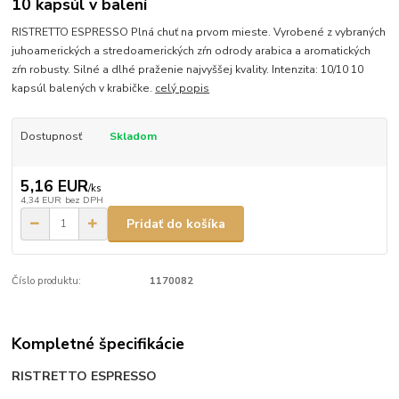
10 kapsúl v balení
RISTRETTO ESPRESSO Plná chuť na prvom mieste. Vyrobené z vybraných
juhoamerických a stredoamerických zŕn odrody arabica a aromatických
zŕn robusty. Silné a dlhé praženie najvyššej kvality. Intenzita: 10/10 10
kapsúl balených v krabičke.
celý popis
Dostupnosť
Skladom
5,16 EUR
/
ks
4,34 EUR
bez DPH
Pridať do košíka
Číslo produktu:
1170082
Kompletné špecifikácie
RISTRETTO ESPRESSO